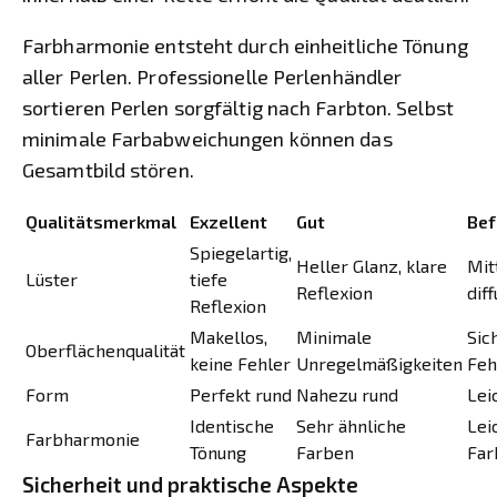
Farbharmonie entsteht durch einheitliche Tönung
aller Perlen. Professionelle Perlenhändler
sortieren Perlen sorgfältig nach Farbton. Selbst
minimale Farbabweichungen können das
Gesamtbild stören.
Qualitätsmerkmal
Exzellent
Gut
Bef
Spiegelartig,
Heller Glanz, klare
Mit
Lüster
tiefe
Reflexion
dif
Reflexion
Makellos,
Minimale
Sic
Oberflächenqualität
keine Fehler
Unregelmäßigkeiten
Feh
Form
Perfekt rund
Nahezu rund
Lei
Identische
Sehr ähnliche
Lei
Farbharmonie
Tönung
Farben
Far
Sicherheit und praktische Aspekte