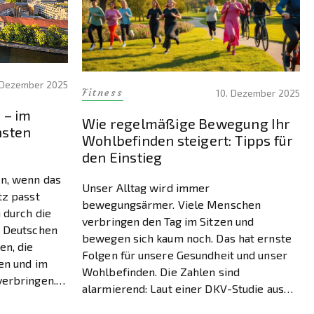
 Dezember 2025
Fitness
10. Dezember 2025
 – im
Wie regelmäßige Bewegung Ihr
nsten
Wohlbefinden steigert: Tipps für
den Einstieg
n, wenn das
Unser Alltag wird immer
tz passt
bewegungsärmer. Viele Menschen
 durch die
verbringen den Tag im Sitzen und
e Deutschen
bewegen sich kaum noch. Das hat ernste
n, die
Folgen für unsere Gesundheit und unser
ken und im
Wohlbefinden. Die Zahlen sind
verbringen.
alarmierend: Laut einer DKV-Studie aus
, denn was
dem Jahr 2018 erreichen nur noch 43