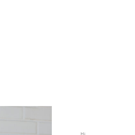
 und andere Rückstände
an den Rohrwänden fest. Das
luss […]
Hi,