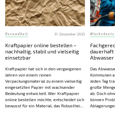
Gesundheit
Worksheets
31. Dezember 2025
Kraftpapier online bestellen –
Fachgerec
nachhaltig, stabil und vielseitig
dauerhaft
einsetzbar
Abwasser
Kraftpapier hat sich in den vergangenen
Das Abwasse
Jahren von einem reinen
Kommunen arb
Verpackungsmaterial zu einem vielseitig
Jeden Tag tr
eingesetzten Papier mit wachsender
große Menge
Bedeutung entwickelt. Wer Kraftpapier
ab. Doch oh
online bestellen möchte, entscheidet sich
können Prob
bewusst für ein Material, das Robustheit,
Ablagerungen
Natürlichkeit und Nachhaltigkeit
sich im Laufe