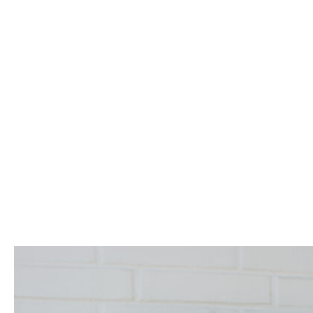
miteinander verbindet. Ob im
Fette, Haare
gewerblichen Umfeld, im kreativen
setzen sich 
Bereich oder für private Projekte –
kann den Abf
Kraftpapier überzeugt durch seine
funktionalen […]