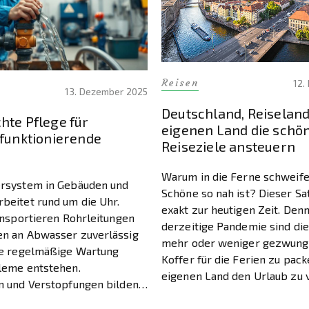
Reisen
12.
13. Dezember 2025
Deutschland, Reiseland
hte Pflege für
eigenen Land die schö
 funktionierende
Reiseziele ansteuern
Warum in die Ferne schweife
rsystem in Gebäuden und
Schöne so nah ist? Dieser Sa
eitet rund um die Uhr.
exakt zur heutigen Zeit. Denn
ansportieren Rohrleitungen
derzeitige Pandemie sind di
n an Abwasser zuverlässig
mehr oder weniger gezwunge
ne regelmäßige Wartung
Koffer für die Ferien zu pac
leme entstehen.
eigenen Land den Urlaub zu 
 und Verstopfungen bilden
Und das funktioniert bestens
 der Zeit in jedem Kanalnetz.
die meisten nicht wissen […]