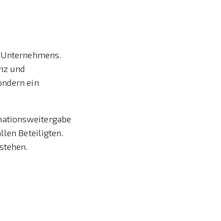
s Unternehmens.
nz und
ondern ein
mationsweitergabe
llen Beteiligten.
stehen.