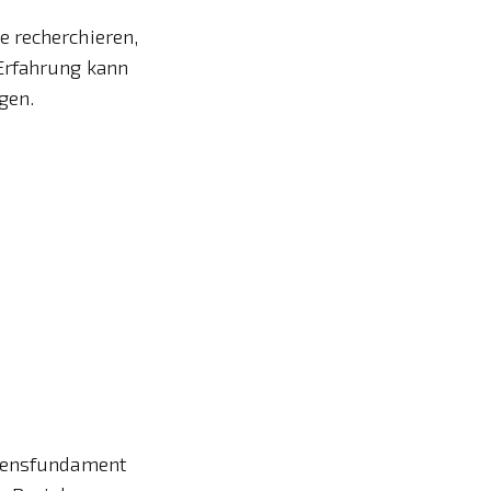
e recherchieren,
 Erfahrung kann
gen.
auensfundament