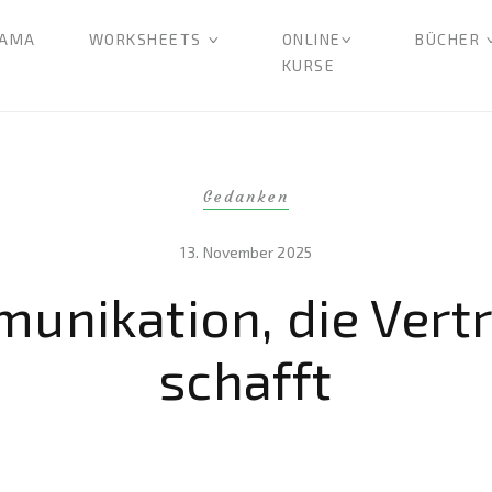
AMA
WORKSHEETS
ONLINE
BÜCHER
KURSE
Gedanken
13. November 2025
unikation, die Vert
schafft