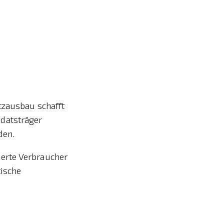
tzausbau schafft
datsträger
den.
erte Verbraucher
tische