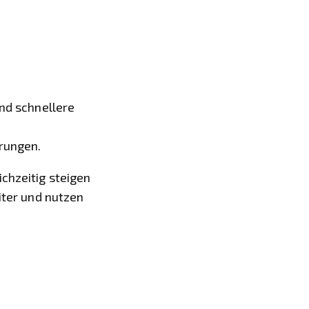
und schnellere
erungen.
chzeitig steigen
eiter und nutzen