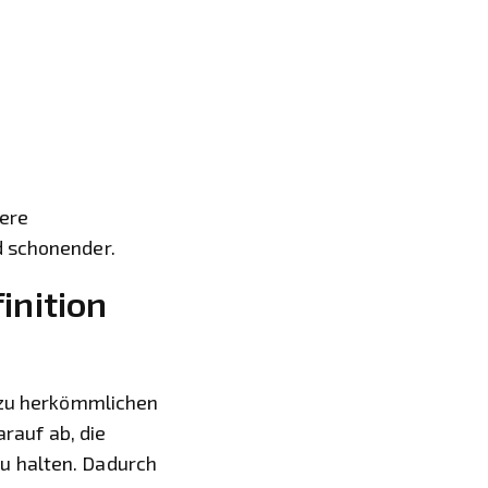
here
d schonender.
inition
e zu herkömmlichen
rauf ab, die
u halten. Dadurch