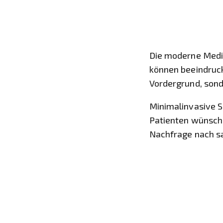
Die moderne Medizi
können beeindruck
Vordergrund, sond
Minimalinvasive Sc
Patienten wünsche
Nachfrage nach san