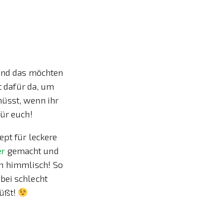
 Und das möchten
t dafür da, um
müsst, wenn ihr
für euch!
ept für leckere
er
gemacht und
h himmlisch! So
bei schlecht
süßt!