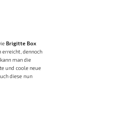
Die
Brigitte Box
n erreicht, dennoch
h kann man die
nte und coole neue
euch diese nun