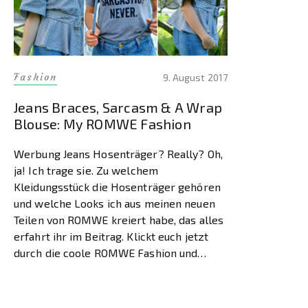
Fashion
9. August 2017
Jeans Braces, Sarcasm & A Wrap
Blouse: My ROMWE Fashion
Werbung Jeans Hosenträger? Really? Oh,
ja! Ich trage sie. Zu welchem
Kleidungsstück die Hosenträger gehören
und welche Looks ich aus meinen neuen
Teilen von ROMWE kreiert habe, das alles
erfahrt ihr im Beitrag. Klickt euch jetzt
durch die coole ROMWE Fashion und
entdeckt nicht nur neue Stücke, sondern
erfahrt auch alle Infos dazu und gelangt
[…]