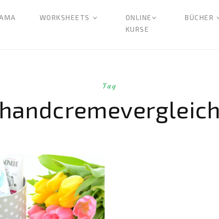
AMA
WORKSHEETS
ONLINE
BÜCHER
KURSE
Tag
handcremevergleic