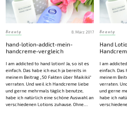
Beauty
Beauty
8. März 2017
hand-lotion-addict-mein-
Hand Lotio
handcreme-vergleich
Handcreme
I am addicted to hand lotion! Ja, so ist es
I am addicted 
einfach. Das habe ich euch ja bereits in
einfach. Das 
meinem Beitrag „50 Fakten über Maikikii“
meinem Beitr
verraten. Und weil ich Handcreme liebe
verraten. Un
und gerne mehrmals täglich benutze,
und gerne me
habe ich natürlich eine schöne Auswahl an
habe ich nat
verschiedenen Lotions zuhause. Ohne
verschiedene
komme ich einfach nicht mehr aus!
Da
komme ich ei
ich […]
ich […]