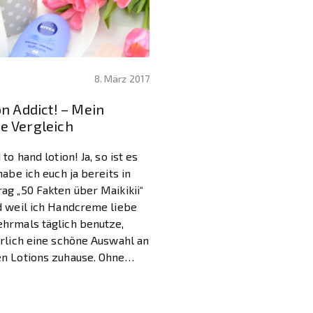
8. März 2017
n Addict! – Mein
 Vergleich
to hand lotion! Ja, so ist es
habe ich euch ja bereits in
ag „50 Fakten über Maikikii“
d weil ich Handcreme liebe
hrmals täglich benutze,
ürlich eine schöne Auswahl an
n Lotions zuhause. Ohne
nfach nicht mehr aus!
Da