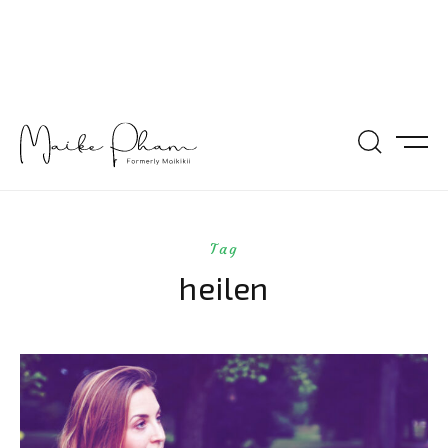
Tag
heilen