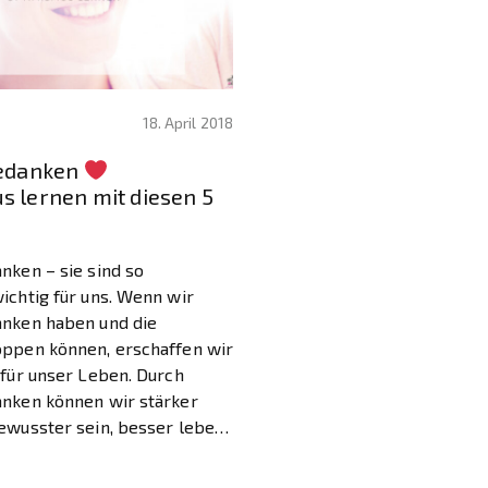
18. April 2018
Gedanken
s lernen mit diesen 5
nken – sie sind so
ichtig für uns. Wenn wir
anken haben und die
oppen können, erschaffen wir
 für unser Leben. Durch
anken können wir stärker
bewusster sein, besser leben
ich glücklicher sein. Ich habe
lebt. In den letzten Monaten