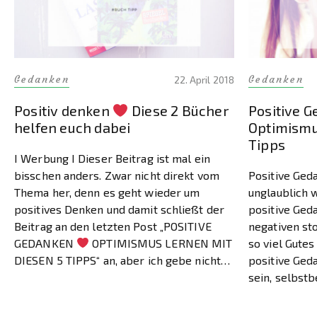
Gedanken
Gedanken
22. April 2018
Positiv denken
Diese 2 Bücher
Positive 
helfen euch dabei
Optimismu
Tipps
I Werbung I Dieser Beitrag ist mal ein
bisschen anders. Zwar nicht direkt vom
Positive Geda
Thema her, denn es geht wieder um
unglaublich w
positives Denken und damit schließt der
positive Ged
Beitrag an den letzten Post „POSITIVE
negativen st
GEDANKEN
OPTIMISMUS LERNEN MIT
so viel Gutes
DIESEN 5 TIPPS“ an, aber ich gebe nicht
positive Ged
einfach nur meine Tipps und Gedanken
sein, selbst
zum Besten, sondern […]
und letztendl
es selbst er