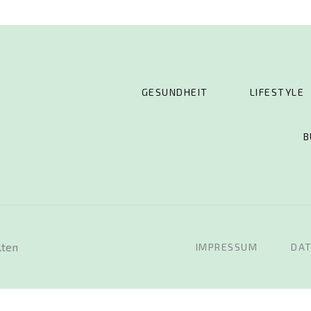
 […]
GESUNDHEIT
LIFESTYLE
B
lten
IMPRESSUM
DA