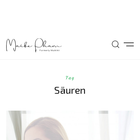
Tag
Säuren