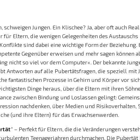
schweigen Jungen. Ein Klischee? Ja, aber oft auch Realit
für Eltern, die wenigen Gelegenheiten des Austauschs
 Konflikte sind dabei eine wichtige Form der Beziehung. 
ompetente Gegenüber erweisen und mehr sagen können a
ng nicht so viel vor dem Computer«. Der bekannte Jung
bt Antworten auf alle Pubertätsfragen, die speziell mit
che fantastischen Prozesse in Gehirn und Körper vor sic
wichtigsten Dinge heraus, über die Eltern mit ihren Söhn
lance zwischen Bindung und Loslassen gelingt: Gemein
ression nachdenken, über Medien und Risikoverhalten, 
iche (und ihre Eltern) für das Erwachsenwerden.
rtät
“ – Perfekt für Eltern, die die Veränderungen verste
 turbulenten Teenagerjahren durchmachen. Die Pubertät 