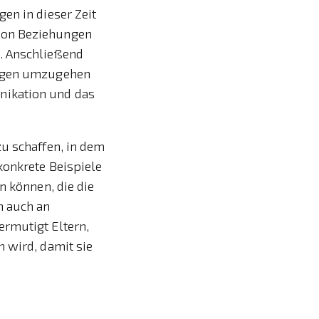
en in dieser Zeit
von Beziehungen
. Anschließend
ungen umzugehen
nikation und das
zu schaffen, in dem
konkrete Beispiele
n können, die die
h auch an
ermutigt Eltern,
 wird, damit sie