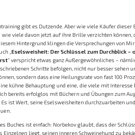
raining gibt es Dutzende. Aber wie viele Käufer dieser 
wie viele davon jetzt auf ihre Brille verzichten können, 
 diesem Hintergrund klingen die Versprechungen von M
uch „
Eselsweisheit: Der Schlüssel zum Durchblick – 
irst
“ verspricht etwas ganz Außergewöhnliches – nämlic
schriebenen Schritte befolgen, nicht nur besser sehen u
können, sondern dass eine Heilungsrate von fast 100 Proz
 eine kühne Behauptung und eine, die viele mit Interesse
sich bereits erfolglos mit Büchern und Übungen zum Au
s ist Wert, seine Eselsweisheiten durchzuarbeiten und 
auen.
s Buches ist einfach: Norbekov glaubt, dass der Schlüs
es Einzelnen liegt, seinen inneren Schweinehund zu bekäm