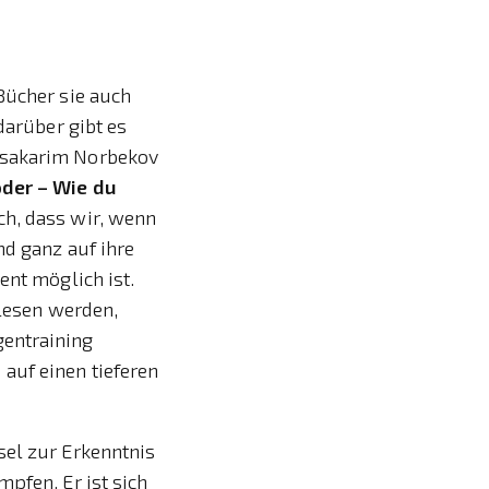
Bücher sie auch
darüber gibt es
irsakarim Norbekov
oder – Wie du
h, dass wir, wenn
nd ganz auf ihre
ent möglich ist.
 lesen werden,
gentraining
auf einen tieferen
sel zur Erkenntnis
pfen. Er ist sich