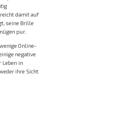
tig
reicht damit auf
t, seine Brille
gnügen pur.
 wenige Online-
einige negative
r Leben in
eder ihre Sicht