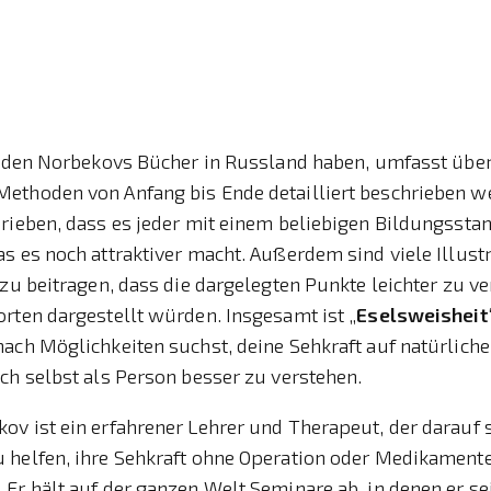
, den Norbekovs Bücher in Russland haben, umfasst über
ethoden von Anfang bis Ende detailliert beschrieben we
rieben, dass es jeder mit einem beliebigen Bildungssta
s es noch attraktiver macht. Außerdem sind viele Illust
azu beitragen, dass die dargelegten Punkte leichter zu ve
rten dargestellt würden. Insgesamt ist „
Eselsweisheit
ach Möglichkeiten suchst, deine Sehkraft auf natürlich
ch selbst als Person besser zu verstehen.
v ist ein erfahrener Lehrer und Therapeut, der darauf sp
 helfen, ihre Sehkraft ohne Operation oder Medikament
Er hält auf der ganzen Welt Seminare ab, in denen er s