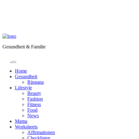
Gesundheit & Familie
Home
Gesundheit
Ringana
Lifestyle
Beauty
Fashion
Fitness
Food
News
Mama
Worksheets
Affirmationen
Checklisten