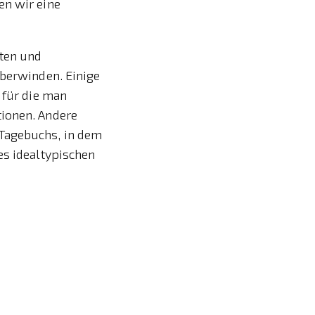
en wir eine
hten und
überwinden. Einige
 für die man
tionen. Andere
 Tagebuchs, in dem
es idealtypischen