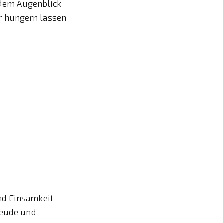
jedem Augenblick
r hungern lassen
nd Einsamkeit
reude und