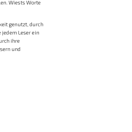
len. Wiests Worte
keit genutzt, durch
e jedem Leser ein
urch ihre
esern und