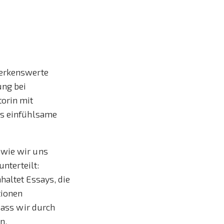
merkenswerte
ung bei
torin mit
ls einfühlsame
 wie wir uns
unterteilt:
haltet Essays, die
tionen
dass wir durch
n.