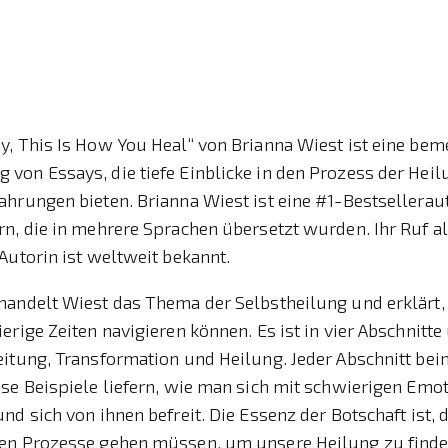
y, This Is How You Heal“ von Brianna Wiest ist eine be
on Essays, die tiefe Einblicke in den Prozess der Heil
hrungen bieten. Brianna Wiest ist eine #1-Bestsellerau
rn, die in mehrere Sprachen übersetzt wurden. Ihr Ruf a
Autorin ist weltweit bekannt.
handelt Wiest das Thema der Selbstheilung und erklärt,
rige Zeiten navigieren können. Es ist in vier Abschnitte 
itung, Transformation und Heilung. Jeder Abschnitt bein
se Beispiele liefern, wie man sich mit schwierigen Emo
nd sich von ihnen befreit. Die Essenz der Botschaft ist, 
en Prozesse gehen müssen, um unsere Heilung zu finde