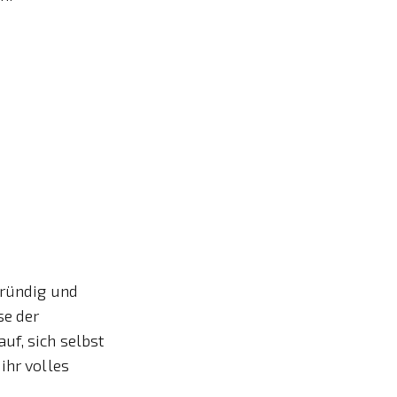
gründig und
se der
uf, sich selbst
ihr volles