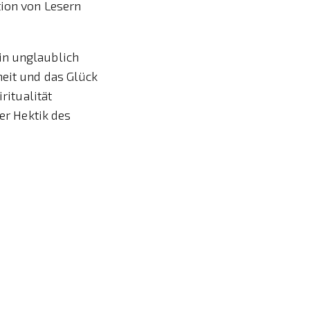
tion von Lesern
in unglaublich
heit und das Glück
ritualität
der Hektik des