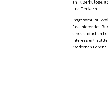
an Tuberkulose, ab
und Denkern.
Insgesamt ist „Wa
faszinierendes Buc
eines einfachen Leb
interessiert, soll
modernen Lebens z