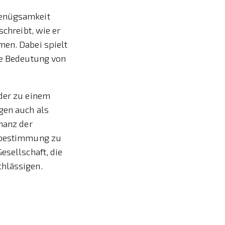
genügsamkeit
schreibt, wie er
men. Dabei spielt
die Bedeutung von
oder zu einem
gen auch als
inanz der
stbestimmung zu
esellschaft, die
chlässigen.