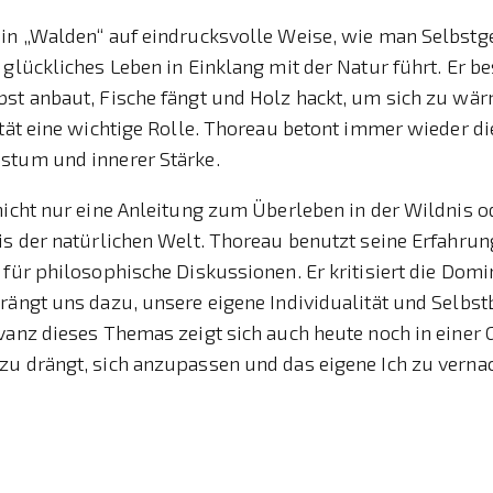
 in „Walden“ auf eindrucksvolle Weise, wie man Selbst
 glückliches Leben in Einklang mit der Natur führt. Er be
st anbaut, Fische fängt und Holz hackt, um sich zu wär
ität eine wichtige Rolle. Thoreau betont immer wieder 
stum und innerer Stärke.
nicht nur eine Anleitung zum Überleben in der Wildnis 
is der natürlichen Welt. Thoreau benutzt seine Erfahrun
 für philosophische Diskussionen. Er kritisiert die Dom
drängt uns dazu, unsere eigene Individualität und Selb
vanz dieses Themas zeigt sich auch heute noch in einer G
zu drängt, sich anzupassen und das eigene Ich zu verna