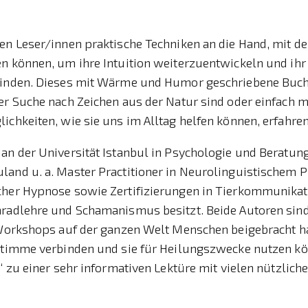
en Leser/innen praktische Techniken an die Hand, mit de
n können, um ihre Intuition weiterzuentwickeln und ihr
finden. Dieses mit Wärme und Humor geschriebene Buch 
er Suche nach Zeichen aus der Natur sind oder einfach m
ichkeiten, wie sie uns im Alltag helfen können, erfahre
an der Universität Istanbul in Psychologie und Beratun
land u. a. Master Practitioner in Neurolinguistischem
cher Hypnose sowie Zertifizierungen in Tierkommunikati
nradlehre und Schamanismus besitzt. Beide Autoren sind
 Workshops auf der ganzen Welt Menschen beigebracht ha
 Stimme verbinden und sie für Heilungszwecke nutzen k
2“ zu einer sehr informativen Lektüre mit vielen nützlich