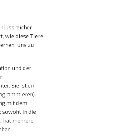
chlussreicher
t, wie diese Tiere
lernen, uns zu
tion und der
r
r. Sie ist ein
Programmieren).
ung mit dem
k sowohl in die
nd hat mehrere
eben.