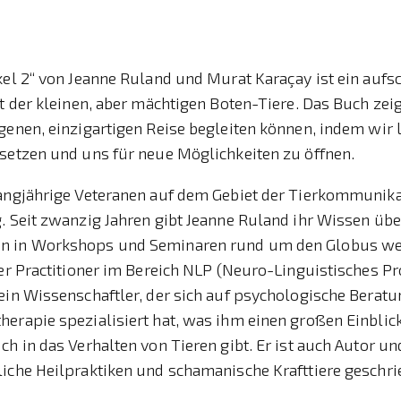
kel 2“ von Jeanne Ruland und Murat Karaçay ist ein aufs
lt der kleinen, aber mächtigen Boten-Tiere. Das Buch zeig
genen, einzigartigen Reise begleiten können, indem wir 
 setzen und uns für neue Möglichkeiten zu öffnen.
langjährige Veteranen auf dem Gebiet der Tierkommunika
. Seit zwanzig Jahren gibt Jeanne Ruland ihr Wissen übe
 in Workshops und Seminaren rund um den Globus weite
ter Practitioner im Bereich NLP (Neuro-Linguistisches 
ein Wissenschaftler, der sich auf psychologische Berat
erapie spezialisiert hat, was ihm einen großen Einblic
ch in das Verhalten von Tieren gibt. Er ist auch Autor u
iche Heilpraktiken und schamanische Krafttiere geschri