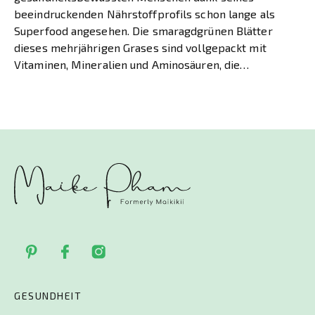
beeindruckenden Nährstoffprofils schon lange als
Superfood angesehen. Die smaragdgrünen Blätter
dieses mehrjährigen Grases sind vollgepackt mit
Vitaminen, Mineralien und Aminosäuren, die
erstaunliche Vorteile für den Körper haben können.
Was ist Weizengras? Weizengras ist eine Grasart aus
der Familie […]
GESUNDHEIT