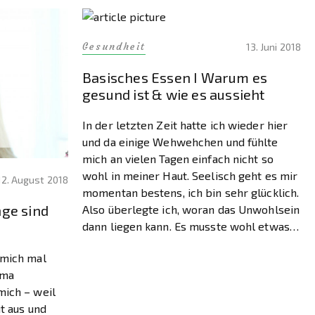
Gesundheit
13. Juni 2018
Basisches Essen I Warum es
gesund ist & wie es aussieht
In der letzten Zeit hatte ich wieder hier
und da einige Wehwehchen und fühlte
mich an vielen Tagen einfach nicht so
wohl in meiner Haut. Seelisch geht es mir
12. August 2018
momentan bestens, ich bin sehr glücklich.
nge sind
Also überlegte ich, woran das Unwohlsein
dann liegen kann. Es musste wohl etwas
Körperliches sein. Das nehme ich
 mich mal
zumindest mal […]
ema
mich – weil
t aus und