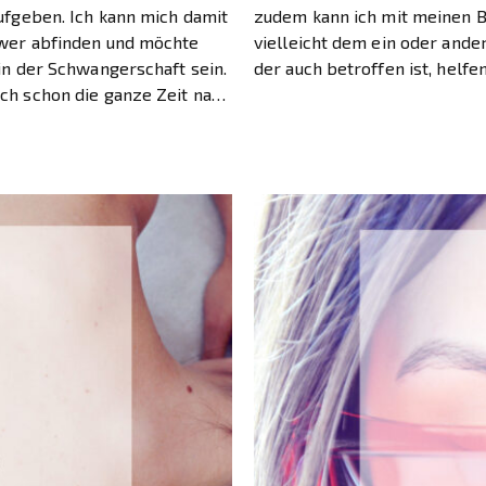
aufgeben. Ich kann mich damit
zudem kann ich mit meinen B
wer abfinden und möchte
vielleicht dem ein oder ande
 in der Schwangerschaft sein.
der auch betroffen ist, helfe
ch schon die ganze Zeit nach
ich zumindest sehr. Dieser Po
sucht, wie ich trotz
wieder einige hilfreiche Tipp
haft Bewegung und
 […]