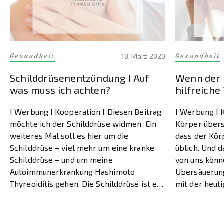
Gesundheit
Gesundheit
18. März 2020
Schilddrüsenentzündung I Auf
Wenn der 
was muss ich achten?
hilfreiche
I Werbung I Kooperation I Diesen Beitrag
I Werbung I 
möchte ich der Schilddrüse widmen. Ein
Körper übers
weiteres Mal soll es hier um die
dass der Körp
Schilddrüse – viel mehr um eine kranke
üblich. Und d
Schilddrüse – und um meine
von uns könn
Autoimmunerkrankung Hashimoto
Übersäuerung
Thyreoiditis gehen. Die Schilddrüse ist ein
mit der heut
so enorm wichtiges Organ und auch
einhandeln. V
Krankheiten sie betreffend sind (leider)
leckeren und 
keine Seltenheit mehr. Ich […]