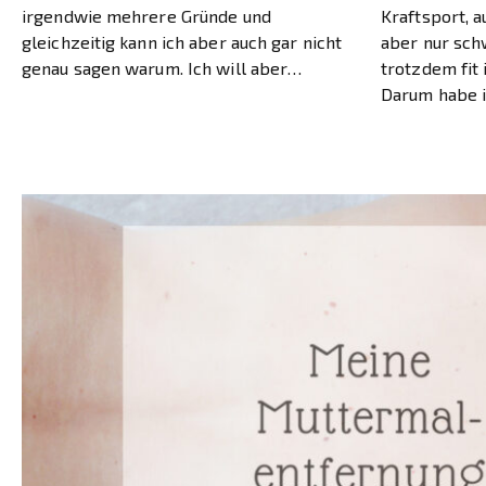
irgendwie mehrere Gründe und
Kraftsport, 
gleichzeitig kann ich aber auch gar nicht
aber nur sch
genau sagen warum. Ich will aber
trotzdem fit
versuchen, es euch in diesem Beitrag ein
Darum habe i
bisschen zu erklären. Außerdem möchte
einem Weg ge
ich euch einen kleinen Ausblick […]
Schwangersc
Entspannung