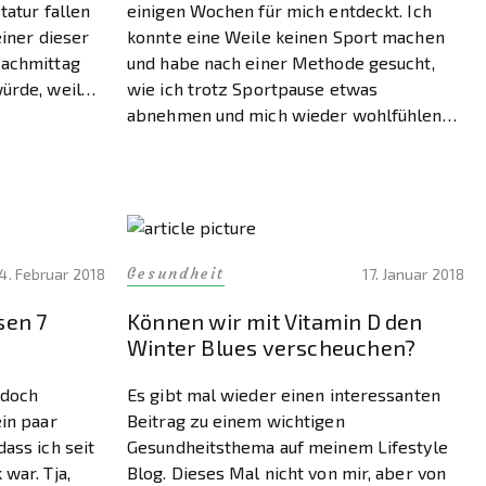
tatur fallen
einigen Wochen für mich entdeckt. Ich
einer dieser
konnte eine Weile keinen Sport machen
Nachmittag
und habe nach einer Methode gesucht,
ürde, weil
wie ich trotz Sportpause etwas
antriebslos
abnehmen und mich wieder wohlfühlen
kann. Bei dieser Suche bin ich auf
Intervallfasten gestoßen. Irgendwann
hatte ich diesen Begriff […]
Gesundheit
4. Februar 2018
17. Januar 2018
sen 7
Können wir mit Vitamin D den
Winter Blues verscheuchen?
 doch
Es gibt mal wieder einen interessanten
ein paar
Beitrag zu einem wichtigen
ass ich seit
Gesundheitsthema auf meinem Lifestyle
war. Tja,
Blog. Dieses Mal nicht von mir, aber von