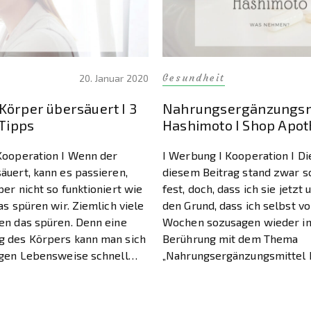
Gesundheit
20. Januar 2020
Körper übersäuert I 3
Nahrungsergänzungsmi
 Tipps
Hashimoto I Shop Apo
Kooperation I Wenn der
I Werbung I Kooperation I Di
äuert, kann es passieren,
diesem Beitrag stand zwar s
er nicht so funktioniert wie
fest, doch, dass ich sie jetzt
as spüren wir. Ziemlich viele
den Grund, dass ich selbst vo
en das spüren. Denn eine
Wochen sozusagen wieder in
 des Körpers kann man sich
Berührung mit dem Thema
igen Lebensweise schnell
„Nahrungsergänzungsmittel 
or allem jetzt nach den
Hashimoto“ gekommen bin. Ei
nicht nur mit […]
ich ja jeden Tag aufs Neue 
in […]