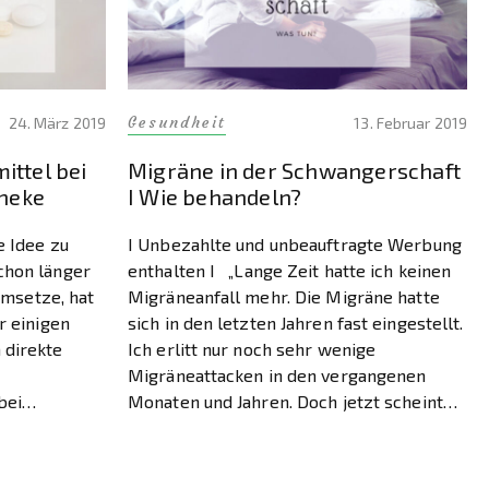
Gesundheit
24. März 2019
13. Februar 2019
ttel bei
Migräne in der Schwangerschaft
theke
I Wie behandeln?
e Idee zu
I Unbezahlte und unbeauftragte Werbung
chon länger
enthalten I „Lange Zeit hatte ich keinen
 umsetze, hat
Migräneanfall mehr. Die Migräne hatte
r einigen
sich in den letzten Jahren fast eingestellt.
 direkte
Ich erlitt nur noch sehr wenige
Migräneattacken in den vergangenen
bei
Monaten und Jahren. Doch jetzt scheint
gentlich bin
die Migräne zurückzukommen. Das darf
mit dem Thema
doch nicht wahr sein.“ … Vor ungefähr acht
Monaten […]