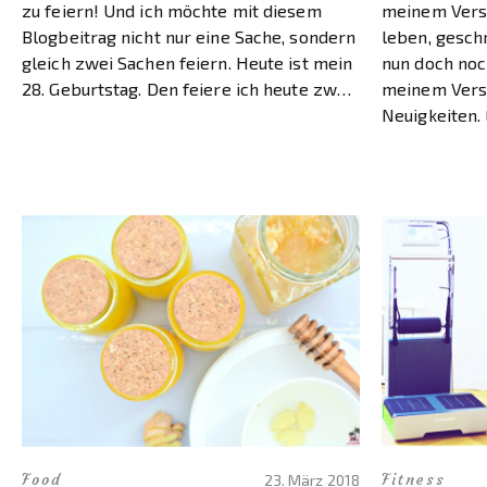
zu feiern! Und ich möchte mit diesem
meinem Versu
Blogbeitrag nicht nur eine Sache, sondern
leben, gesch
gleich zwei Sachen feiern. Heute ist mein
nun doch noc
28. Geburtstag. Den feiere ich heute zwar
meinem Versu
nur ganz klein mit meiner […]
Neuigkeiten. 
Versuch, ohn
abgeschlosse
Für mich nich
Food
Fitness
23. März 2018