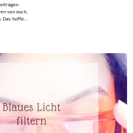
eiträgen
ren von euch,
n. Das hoffe
st hält
s für […]