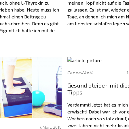
ch, ohne L-Thyroxin zu
meinen Kopf nicht auf die Tas
rieben habe. Heute muss ich
zu lassen. Es ist mal wieder 
hmal einen Beitrag zu
Tage, an denen ich mich am 
ch schreiben. Denn es gibt
am liebsten schlafen legen w
Eigentlich hatte ich mit dem
ich so unglaublich müde und 
e L-Thyroxin zu leben,
[…]
n. Leben ohne L-Thyroxin?
t möglich. […]
Gesundheit
1
Gesund bleiben mit die
Tipps
Verdammt! Jetzt hat es mich
erwischt! Dabei war ich vor 
Wochen noch so stolz drauf, d
zwei Jahren nicht mehr krank 
7. März 2018