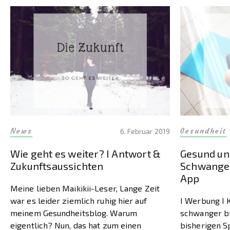
News
Gesundheit
6. Februar 2019
Wie geht es weiter? I Antwort &
Gesund und
Zukunftsaussichten
Schwanger
App
Meine lieben Maikikii-Leser, Lange Zeit
war es leider ziemlich ruhig hier auf
I Werbung I K
meinem Gesundheitsblog. Warum
schwanger bi
eigentlich? Nun, das hat zum einen
bisherigen S