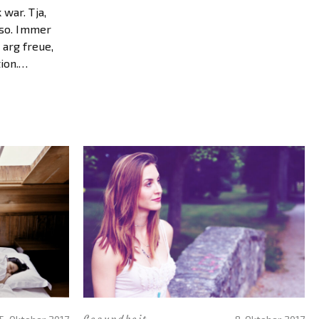
war. Tja,
 so. Immer
arg freue,
ion.
ation nur so