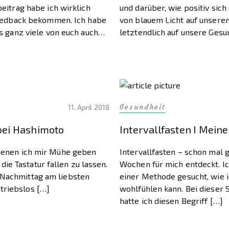
eitrag habe ich wirklich
und darüber, wie positiv sich 
eedback bekommen. Ich habe
von blauem Licht auf unseren
s ganz viele von euch auch
letztendlich auf unsere Gesu
aben, die sie sich gerne
auswirkt. So richtig beschäft
ssen wollen. Ganz viele von
mich jedoch nicht damit. Bis 
Gesundheit
11. April 2018
 bei Hashimoto
Intervallfasten I Mein
n denen ich mir Mühe geben
Intervallfasten – schon mal g
ie Tastatur fallen zu lassen.
Wochen für mich entdeckt. I
m Nachmittag am liebsten
einer Methode gesucht, wie 
triebslos […]
wohlfühlen kann. Bei dieser 
hatte ich diesen Begriff […]