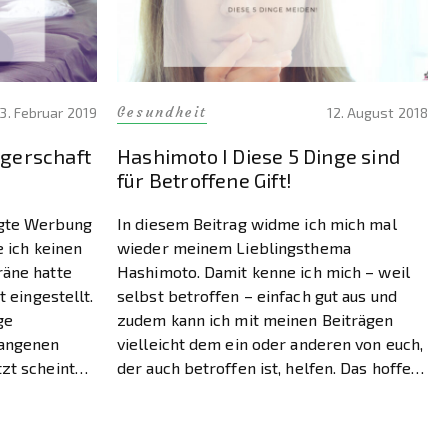
Gesundheit
3. Februar 2019
12. August 2018
gerschaft
Hashimoto I Diese 5 Dinge sind
für Betroffene Gift!
agte Werbung
In diesem Beitrag widme ich mich mal
e ich keinen
wieder meinem Lieblingsthema
räne hatte
Hashimoto. Damit kenne ich mich – weil
t eingestellt.
selbst betroffen – einfach gut aus und
ge
zudem kann ich mit meinen Beiträgen
gangenen
vielleicht dem ein oder anderen von euch,
zt scheint
der auch betroffen ist, helfen. Das hoffe
. Das darf
ich zumindest sehr. Dieser Post hält
 ungefähr acht
wieder einige hilfreiche Tipps für […]