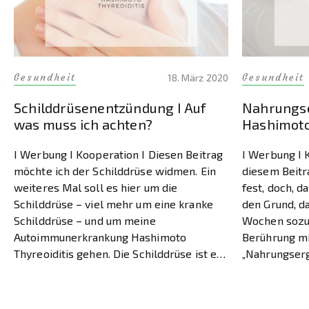
Gesundheit
Gesundheit
18. März 2020
Schilddrüsenentzündung I Auf
Nahrungse
was muss ich achten?
Hashimoto
I Werbung I Kooperation I Diesen Beitrag
I Werbung I 
möchte ich der Schilddrüse widmen. Ein
diesem Beitr
weiteres Mal soll es hier um die
fest, doch, d
Schilddrüse – viel mehr um eine kranke
den Grund, da
Schilddrüse – und um meine
Wochen sozus
Autoimmunerkrankung Hashimoto
Berührung m
Thyreoiditis gehen. Die Schilddrüse ist ein
„Nahrungserg
so enorm wichtiges Organ und auch
Hashimoto“ g
Krankheiten sie betreffend sind (leider)
ich ja jeden
keine Seltenheit mehr. Ich […]
in […]