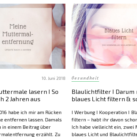
Gesundheit
10. Juni 2018
ttermale lasern I So
Blaulichtfilter I Darum
ch 2 Jahren aus
blaues Licht filtern & s
016 habe ich mir am Rücken
I Werbung I Kooperation I Bl
e entfernen lassen. Damals
filtern – habt ihr davon sch
h in einem Beitrag über
Ich habe vielleicht ein, zwei
malentfernung erzählt. Zu
blaues Licht und Blaulichtfil