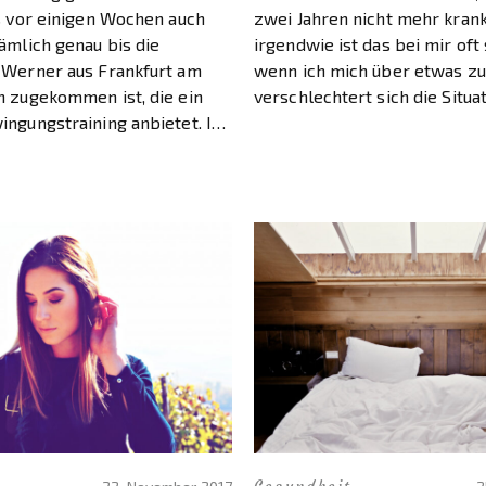
is vor einigen Wochen auch
zwei Jahren nicht mehr krank 
ämlich genau bis die
irgendwie ist das bei mir oft
 Werner aus Frankfurt am
wenn ich mich über etwas zu 
h zugekommen ist, die ein
verschlechtert sich die Situat
ingungstraining anbietet. Ich
Wahrscheinlich trifft die Situ
ance bekommen, mich ganz
ein, […]
s effektive Training zu
 um […]