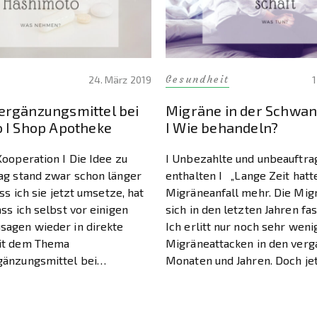
Gesundheit
24. März 2019
1
rgänzungsmittel bei
Migräne in der Schwan
 I Shop Apotheke
I Wie behandeln?
Kooperation I Die Idee zu
I Unbezahlte und unbeauftr
ag stand zwar schon länger
enthalten I „Lange Zeit hatt
ass ich sie jetzt umsetze, hat
Migräneanfall mehr. Die Mig
ss ich selbst vor einigen
sich in den letzten Jahren fas
agen wieder in direkte
Ich erlitt nur noch sehr weni
it dem Thema
Migräneattacken in den ver
änzungsmittel bei
Monaten und Jahren. Doch jet
ekommen bin. Eigentlich bin
die Migräne zurückzukommen
 Tag aufs Neue mit dem Thema
doch nicht wahr sein.“ … Vor
Monaten […]