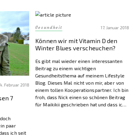
Gesundheit
17. Januar 2018
Können wir mit Vitamin D den
Winter Blues verscheuchen?
Es gibt mal wieder einen interessanten
Beitrag zu einem wichtigen
Gesundheitsthema auf meinem Lifestyle
Blog. Dieses Mal nicht von mir, aber von
4. Februar 2018
einem tollen Kooperationspartner. Ich bin
sen 7
froh, dass Nick einen so schönen Beitrag
für Maikikii geschrieben hat und dass ich
dadurch mal wieder ein wichtiges Thema
 doch
in Sachen Gesundheit ansprechen kann.
ein paar
Kurz gesagt, es […]
ass ich seit