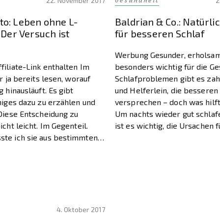
Gesundheit
22. November 2017
2
o: Leben ohne L-
Baldrian & Co.: Natürli
 Der Versuch ist
für besseren Schlaf
Werbung Gesunder, erholsame
filiate-Link enthalten Im
besonders wichtig für die Ge
hr ja bereits lesen, worauf
Schlafproblemen gibt es zah
g hinausläuft. Es gibt
und Helferlein, die besseren
niges dazu zu erzählen und
versprechen – doch was hilft
 Diese Entscheidung zu
Um nachts wieder gut schlaf
icht leicht. Im Gegenteil.
ist es wichtig, die Ursachen 
te ich sie aus bestimmten
unausgeglichenen Schlaf zu e
fen… Im vorerst letzten
diesem Artikel lest ihr, was i
einer Serie #Hashimoto
um […]
ch meine Laborwerte […]
4. Oktober 2017