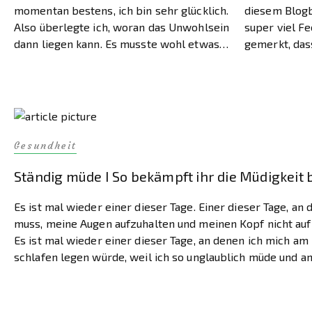
momentan bestens, ich bin sehr glücklich.
diesem Blogb
Also überlegte ich, woran das Unwohlsein
super viel F
dann liegen kann. Es musste wohl etwas
gemerkt, das
Körperliches sein. Das nehme ich
Muttermale h
zumindest mal […]
entfernen la
euch […]
Gesundheit
Ständig müde I So bekämpft ihr die Müdigkeit
Es ist mal wieder einer dieser Tage. Einer dieser Tage, a
muss, meine Augen aufzuhalten und meinen Kopf nicht auf d
Es ist mal wieder einer dieser Tage, an denen ich mich a
schlafen legen würde, weil ich so unglaublich müde und an