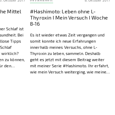
Gesundheit
5. Oktober 2017
8. Oktober 2017
che Mittel
#Hashimoto: Leben ohne L-
Thyroxin I Mein Versuch I Woche
8-16
r Schlaf ist
sundheit. Bei
Es ist wieder etwas Zeit vergangen und
llose Tipps
somit konnte ich neue Erfahrungen
 Schlaf
innerhalb meines Versuchs, ohne L-
 wirklich?
Thyroxin zu leben, sammeln. Deshalb
en zu können,
geht es jetzt mit diesem Beitrag weiter
für den
mit meiner Serie #Hashimoto. Ihr erfahrt,
rkennen. In
wie mein Versuch weiterging, wie meine
hr tun könnt,
Laborwerte momentan aussehen und vor
allem, wie es mir persönlich zurzeit geht.
So […]