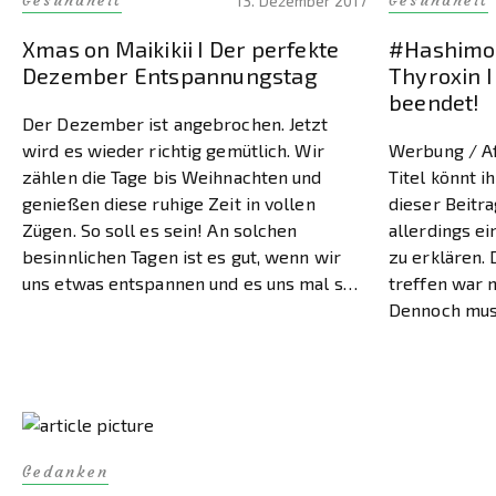
Gesundheit
Gesundheit
13. Dezember 2017
Xmas on Maikikii I Der perfekte
#Hashimot
Dezember Entspannungstag
Thyroxin I
beendet!
Der Dezember ist angebrochen. Jetzt
wird es wieder richtig gemütlich. Wir
Werbung / Af
zählen die Tage bis Weihnachten und
Titel könnt i
genießen diese ruhige Zeit in vollen
dieser Beitra
Zügen. So soll es sein! An solchen
allerdings ei
besinnlichen Tagen ist es gut, wenn wir
zu erklären.
uns etwas entspannen und es uns mal so
treffen war n
richtig gut gehen lassen. Und genau dafür
Dennoch muss
ist der Beitrag […]
Gründen tref
Beitrag zu m
zeige ich eu
Gedanken