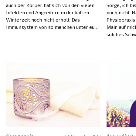
auch der Körper hat sich von den vielen
Sorge, ich b
Infekten und Angreifern in der kalten
noch nicht. N
Winterzeit noch nicht erholt. Das
Physiopraxis
Immunsystem von so manchen unter euch
Main auf mic
ist bestimmt wie meins auch noch ein
solches Schw
bisschen geschwächt und muss jetzt […]
habe die Ch
genau über da
informieren,