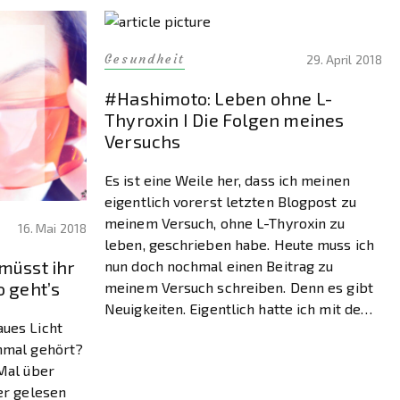
Gesundheit
29. April 2018
#Hashimoto: Leben ohne L-
Thyroxin I Die Folgen meines
Versuchs
Es ist eine Weile her, dass ich meinen
eigentlich vorerst letzten Blogpost zu
meinem Versuch, ohne L-Thyroxin zu
16. Mai 2018
leben, geschrieben habe. Heute muss ich
 müsst ihr
nun doch nochmal einen Beitrag zu
o geht’s
meinem Versuch schreiben. Denn es gibt
Neuigkeiten. Eigentlich hatte ich mit dem
aues Licht
Versuch, ohne L-Thyroxin zu leben,
onmal gehört?
abgeschlossen. Leben ohne L-Thyroxin?
 Mal über
Für mich nicht möglich. […]
ter gelesen