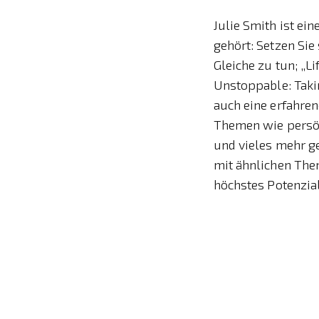
Julie Smith ist ei
gehört: Setzen Sie 
Gleiche zu tun; „
Unstoppable: Takin
auch eine erfahre
Themen wie persön
und vieles mehr ge
mit ähnlichen The
höchstes Potenzial