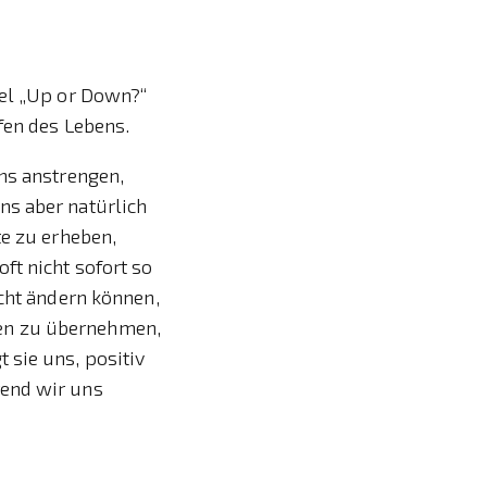
tel „Up or Down?“
fen des Lebens.
ns anstrengen,
ns aber natürlich
te zu erheben,
ft nicht sofort so
icht ändern können,
en zu übernehmen,
 sie uns, positiv
rend wir uns