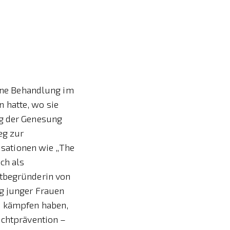
eine Behandlung im
 hatte, wo sie
eg der Genesung
eg zur
nisationen wie „The
ch als
itbegründerin von
ng junger Frauen
u kämpfen haben,
uchtprävention –