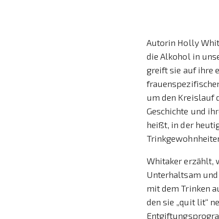
Autorin Holly Whit
die Alkohol in uns
greift sie auf ihr
frauenspezifische
um den Kreislauf d
Geschichte und ihr
heißt, in der heut
Trinkgewohnheiten
Whitaker erzählt, 
Unterhaltsam und i
mit dem Trinken au
den sie „quit lit“
Entgiftungsprogra