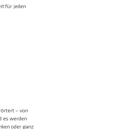
it für jeden
örtert – von
d es werden
nken oder ganz