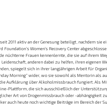
 seit 2011 aktiv an der Genesung beteiligt, nachdem sie 
rd Foundation’s Women’s Recovery Center abgeschlossen
nde nüchterne Frauen kennenlernte, die sie auf ihrem W
e Leidenschaft, anderen dabei zu helfen, ihren eigenen W
nden, spiegelt sich in ihrer langjährigen Arbeit für Orga
unday Morning“ wider, wo sie sowohl als Mentorin als au
 die Aufklärung über Alkoholmissbrauch fungiert. Als M
ine-Plattform, die sich ausschließlich der Unterstützu
eglicher Art von Drogenmissbrauch oder -abhängigkeit z
aker auch heute noch wichtige Beiträge im Bereich der S