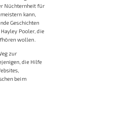
er Nüchternheit für
 meistern kann,
ende Geschichten
 Hayley Pooler, die
aufhören wollen.
Weg zur
enigen, die Hilfe
ebsites,
nschen beim