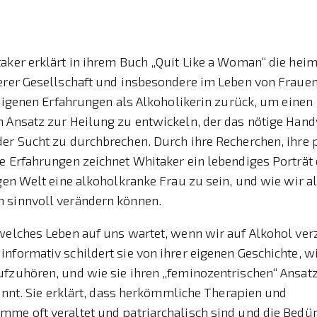
aker erklärt in ihrem Buch „Quit Like a Woman“ die heim
erer Gesellschaft und insbesondere im Leben von Frauen 
e eigenen Erfahrungen als Alkoholikerin zurück, um einen
n Ansatz zur Heilung zu entwickeln, der das nötige Hand
er Sucht zu durchbrechen. Durch ihre Recherchen, ihre 
e Erfahrungen zeichnet Whitaker ein lebendiges Porträt
igen Welt eine alkoholkranke Frau zu sein, und wie wir a
 sinnvoll verändern können.
welches Leben auf uns wartet, wenn wir auf Alkohol ver
nformativ schildert sie von ihrer eigenen Geschichte, wie
fzuhören, und wie sie ihren „feminozentrischen“ Ansatz
 nennt. Sie erklärt, dass herkömmliche Therapien und
mme oft veraltet und patriarchalisch sind und die Bedü