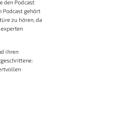
ne den Podcast
n Podcast gehört
türe zu hören, da
-experten
nd ihren
geschrittene:
ertvollen