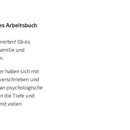
es Arbeitsbuch
reiten! Ob es
Familie und
n.
er haben sich mit
verschrieben und
t an psychologische
n die Tiefe und
mit vielen