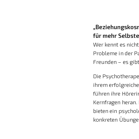
„Beziehungskosm
für mehr Selbst
Wer kennt es nich
Probleme in der P
Freunden – es gibt
Die Psychotherape
ihrem erfolgreich
führen ihre Höreri
Kernfragen heran. 
bieten ein psycho
konkreten Übungen