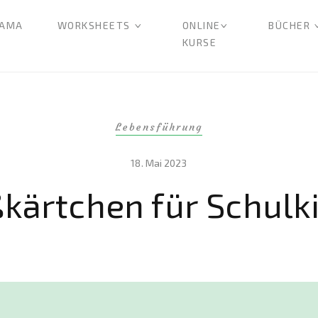
AMA
WORKSHEETS
ONLINE
BÜCHER
KURSE
Lebensführung
18. Mai 2023
ßkärtchen für Schulk