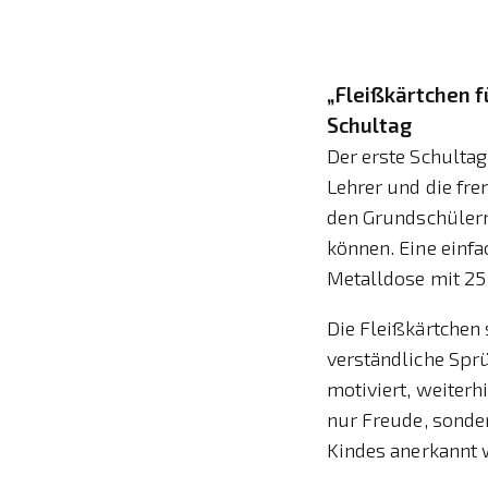
„Fleißkärtchen f
Schultag
Der erste Schultag
Lehrer und die fr
den Grundschülern
können. Eine einfa
Metalldose mit 25
Die Fleißkärtchen 
verständliche Sprü
motiviert, weiterh
nur Freude, sonde
Kindes anerkannt 