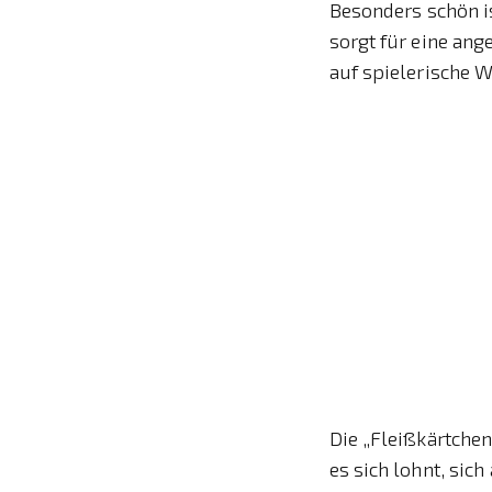
Besonders schön is
sorgt für eine an
auf spielerische W
Die „Fleißkärtchen
es sich lohnt, sic