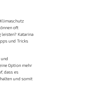
n Klimaschutz
können oft
 leisten? Katarina
ipps und Tricks
 und
keine Option mehr
f, dass es
chalten und somit