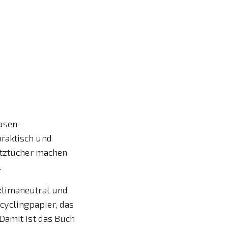
asen-
praktisch und
Putztücher machen
.
klimaneutral und
cyclingpapier, das
 Damit ist das Buch