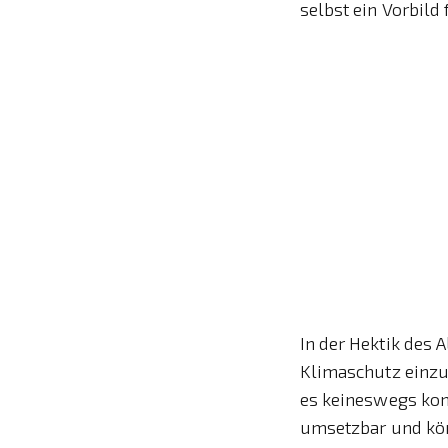
selbst ein Vorbild
In der Hektik des 
Klimaschutz einzus
es keineswegs komp
umsetzbar und kön