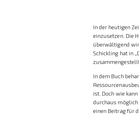
In der heutigen Ze
einzusetzen. Die 
überwältigend wirk
Schickling hat in 
zusammengestellt,
In dem Buch behan
Ressourcenausbeut
ist. Doch wie kann
durchaus möglich 
einen Beitrag für 