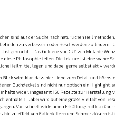
en sind auf der Suche nach natürlichen Heilmethoden,
befinden zu verbessern oder Beschwerden zu lindern. 
selbst gemacht – Das Goldene von GU“ von Melanie Wenz
die diese Philosophie teilen. Die Lektüre ist eine wahre Sc
liche Heilmittel legen und dabei gerne selbst aktiv wer
n Blick wird klar, dass hier Liebe zum Detail und höchste
denen Buchdeckel sind nicht nur optisch ein Highlight, 
 Inhalts wider. Insgesamt 150 Rezepte zur Herstellung v
ch enthalten. Dabei wird auf eine große Vielfalt von B
gangen. Von schnell wirksamen Erkältungsmitteln über 
is hin zu effektiven Faltenkillern und Schmerzlösern ist 