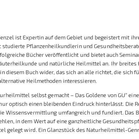
enzel ist Expertin auf dem Gebiet und begeistert mit i
t studierte Pflanzenheilkundlerin und Gesundheitsberate
rfolgreiche Bücher veröffentlicht und bietet auch Semi
uterheilkunde und natürliche Heilmittel an. Ihr breites
in diesem Buch wider, das sich an alle richtet, die sich f
lternative Heilmethoden interessieren.
turheilmittel selbst gemacht – Das Goldene von GU“ ei
 nur optisch einen bleibenden Eindruck hinterlässt. Die R
die Wissensvermittlung umfangreich und fundiert. Das Bu
ehlen, in dem Wert auf eine ganzheitliche Gesundheitsp
tel gelegt wird. Ein Glanzstück des Naturheilmittel-Gen