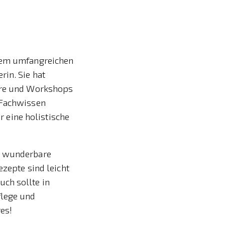
hrem umfangreichen
rin. Sie hat
nare und Workshops
 Fachwissen
ür eine holistische
ne wunderbare
ezepte sind leicht
ch sollte in
flege und
res!