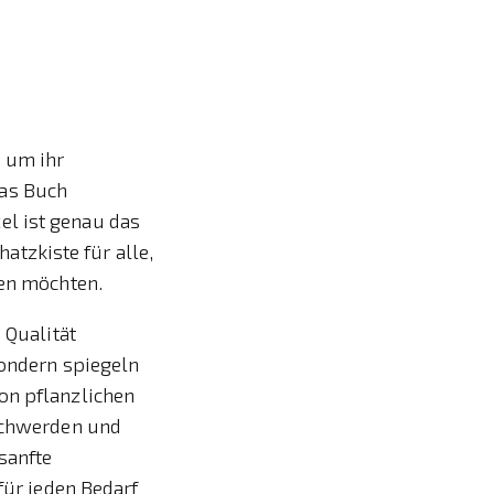
 um ihr
Das Buch
el ist genau das
hatzkiste für alle,
den möchten.
 Qualität
sondern spiegeln
on pflanzlichen
eschwerden und
sanfte
für jeden Bedarf