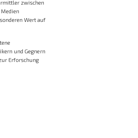
ermittler zwischen
n Medien
esonderen Wert auf
ttene
ptikern und Gegnern
 zur Erforschung