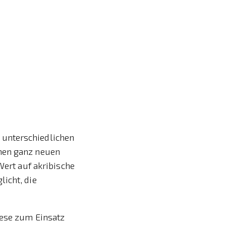
 unterschiedlichen
inen ganz neuen
Wert auf akribische
icht, die
nese zum Einsatz