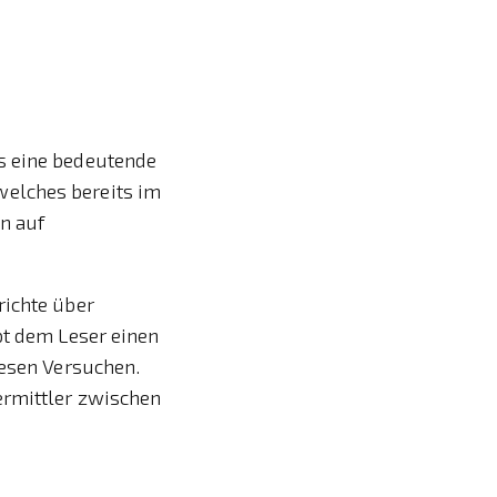
s eine bedeutende
welches bereits im
n auf
richte über
bt dem Leser einen
iesen Versuchen.
ermittler zwischen